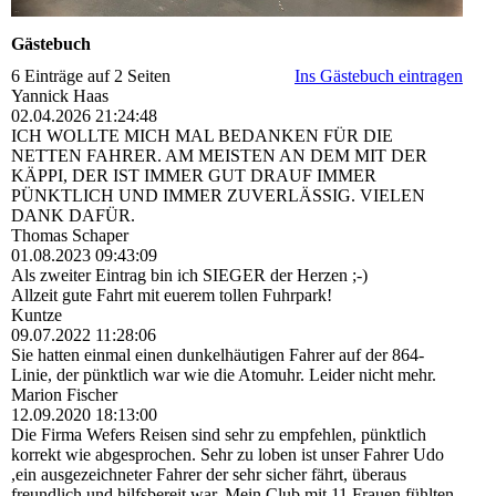
Gästebuch
6 Einträge auf 2 Seiten
Ins Gästebuch eintragen
Yannick Haas
02.04.2026
21:24:48
ICH WOLLTE MICH MAL BEDANKEN FÜR DIE
NETTEN FAHRER. AM MEISTEN AN DEM MIT DER
KÄPPI, DER IST IMMER GUT DRAUF IMMER
PÜNKTLICH UND IMMER ZUVERLÄSSIG. VIELEN
DANK DAFÜR.
Thomas Schaper
01.08.2023
09:43:09
Als zweiter Eintrag bin ich SIEGER der Herzen ;-)
Allzeit gute Fahrt mit euerem tollen Fuhrpark!
Kuntze
09.07.2022
11:28:06
Sie hatten einmal einen dunkelhäutigen Fahrer auf der 864-
Linie, der pünktlich war wie die Atomuhr. Leider nicht mehr.
Marion Fischer
12.09.2020
18:13:00
Die Firma Wefers Reisen sind sehr zu empfehlen, pünktlich
korrekt wie abgesprochen. Sehr zu loben ist unser Fahrer Udo
,ein ausgezeichneter Fahrer der sehr sicher fährt, überaus
freundlich und hilfsbereit war. Mein Club mit 11 Frauen fühlten